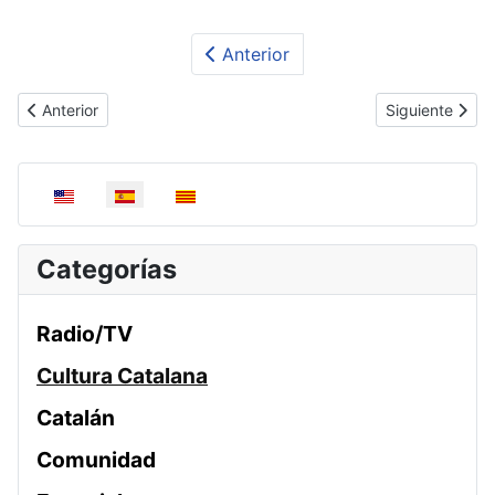
Anterior
Artículo anterior: Taller de Cocina | Repostería Navideña
Artículo siguie
Anterior
Siguiente
Seleccione su idioma
Categorías
Radio/TV
Cultura Catalana
Catalán
Comunidad