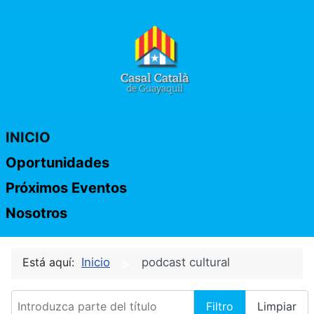
INICIO
Oportunidades
Próximos Eventos
Nosotros
Está aquí:
Inicio
podcast cultural
Introduzca parte del título
Filtro
Limpiar