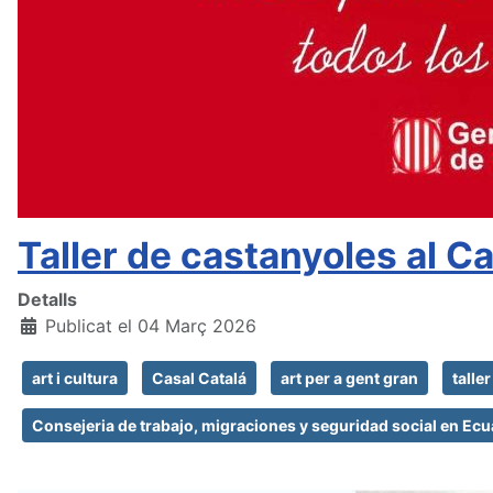
Taller de castanyoles al Casa
Detalls
Publicat el 04 Març 2026
art i cultura
Casal Catalá
art per a gent gran
talle
Consejeria de trabajo, migraciones y seguridad social en Ec