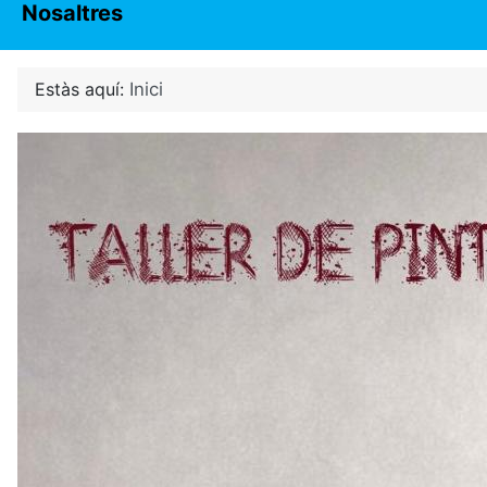
Nosaltres
Estàs aquí:
Inici