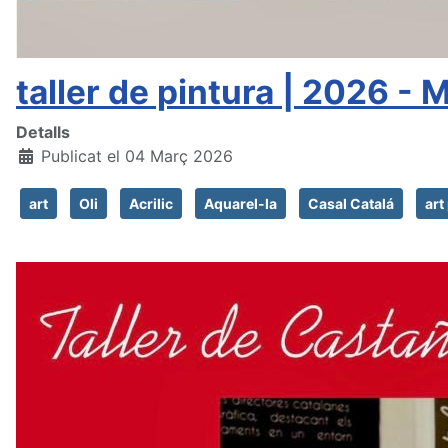
taller de pintura | 2026 - 
Detalls
Publicat el 04 Març 2026
art
Oli
Acrilic
Aquarel-la
Casal Catalá
art