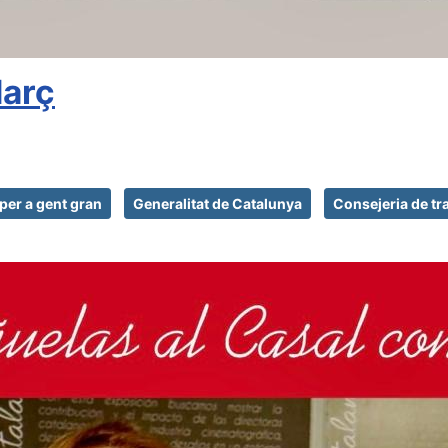
Març
 per a gent gran
Generalitat de Catalunya
Consejeria de tr