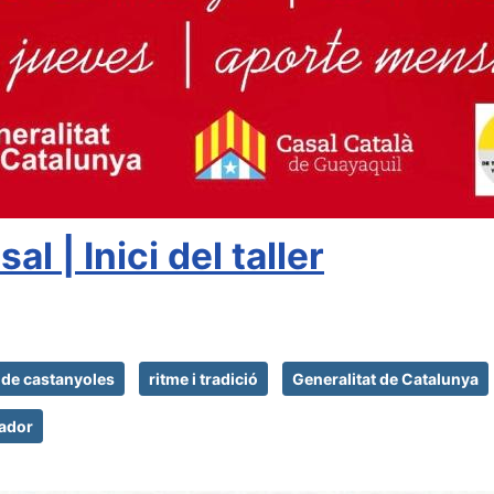
l | Inici del taller
r de castanyoles
ritme i tradició
Generalitat de Catalunya
uador