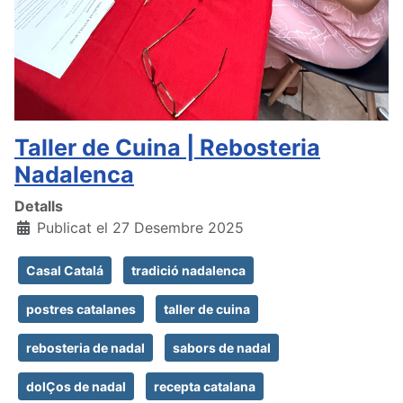
Taller de Cuina | Rebosteria
Nadalenca
Detalls
Publicat el 27 Desembre 2025
Casal Catalá
tradició nadalenca
postres catalanes
taller de cuina
rebosteria de nadal
sabors de nadal
dolÇos de nadal
recepta catalana