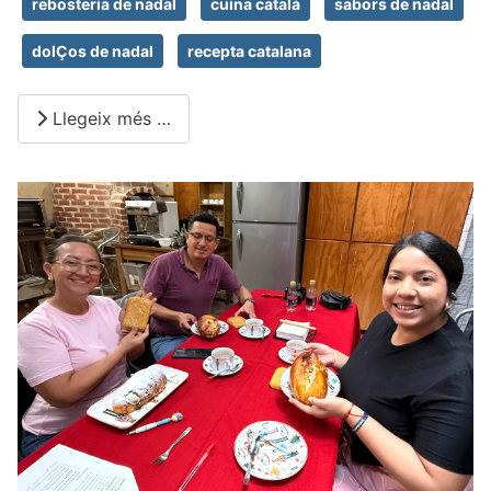
rebosteria de nadal
cuina catalá
sabors de nadal
dolÇos de nadal
recepta catalana
Llegeix més …