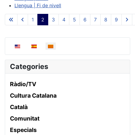
Llengua | Fi de nivell
1
2
3
4
5
6
7
8
9
Pàgina 2 de 9
Seleccioni el seu idioma
Categories
Ràdio/TV
Cultura Catalana
Català
Comunitat
Especials