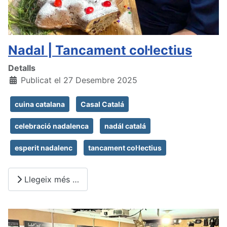
Nadal | Tancament col·lectius
Detalls
Publicat el 27 Desembre 2025
cuina catalana
Casal Catalá
celebració nadalenca
nadál catalá
esperit nadalenc
tancament col·lectius
Llegeix més …