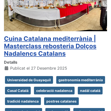
Cuina Catalana mediterrània |
Masterclass rebosteria Dolços
Nadalencs Catalans
Detalls
Publicat el 27 Desembre 2025
Universidad de Guayaquil
gastronomia mediterrània
Casal Catalá
celebració nadalenca
nadál catalá
tradició nadalenca
postres catalanes