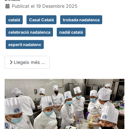
Publicat el 19 Desembre 2025
catalá
Casal Catalá
trobada nadalenca
celebració nadalenca
nadál catalá
esperit nadalenc
Llegeix més …