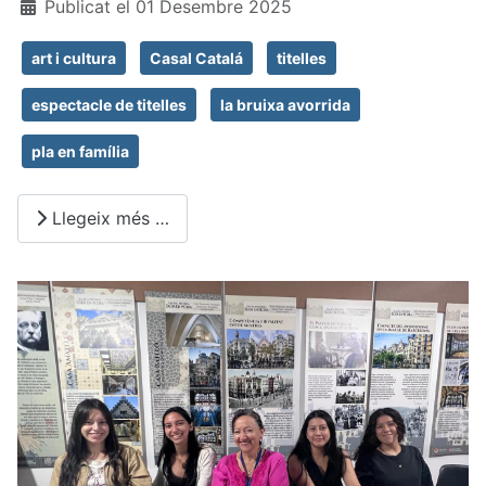
Publicat el 01 Desembre 2025
art i cultura
Casal Catalá
titelles
espectacle de titelles
la bruixa avorrida
pla en família
Llegeix més …