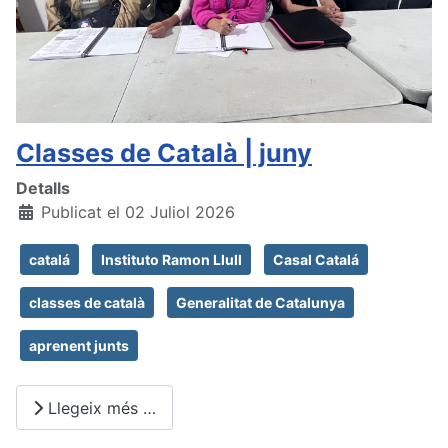
Classes de Català | juny
Detalls
Publicat el 02 Juliol 2026
catalá
Instituto Ramon Llull
Casal Catalá
classes de català
Generalitat de Catalunya
aprenent junts
Llegeix més …