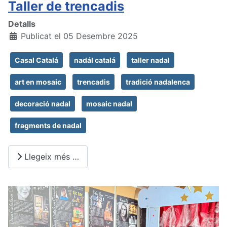
Taller de trencadis
Detalls
Publicat el 05 Desembre 2025
Casal Catalá
nadál catalá
taller nadal
art en mosaic
trencadis
tradició nadalenca
decoració nadal
mosaic nadal
fragments de nadal
Llegeix més …