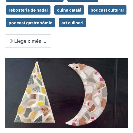
rebosteria de nadal
cuina catalá
podcast cultural
podcast gastronòmic
art culinari
Llegeix més …