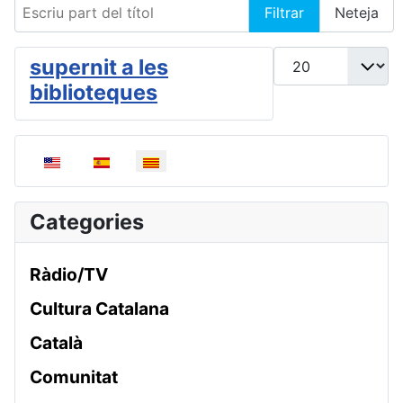
Escriu part del títol
Filtrar
Neteja
Mostrar #
supernit a les
biblioteques
Seleccioni el seu idioma
Categories
Ràdio/TV
Cultura Catalana
Català
Comunitat