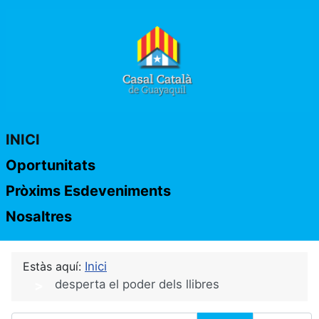
INICI
Oportunitats
Pròxims Esdeveniments
Nosaltres
Estàs aquí:
Inici
desperta el poder dels llibres