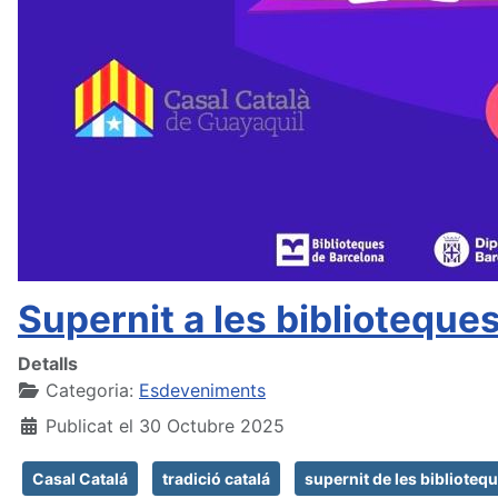
Supernit a les biblioteque
Detalls
Categoria:
Esdeveniments
Publicat el 30 Octubre 2025
Casal Catalá
tradició catalá
supernit de les biblioteq