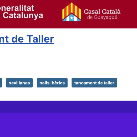
t de Taller
sevillanas
balls ibèrics
tancament de taller