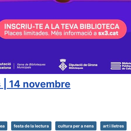
s | 14 novembre
uea
festa de la lectura
cultura per a nens
art i lletres