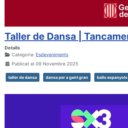
Taller de Dansa | Tancamen
Detalls
Categoria:
Esdeveniments
Publicat el 09 Novembre 2025
taller de dansa
dansa per a gent gran
balls espanyols