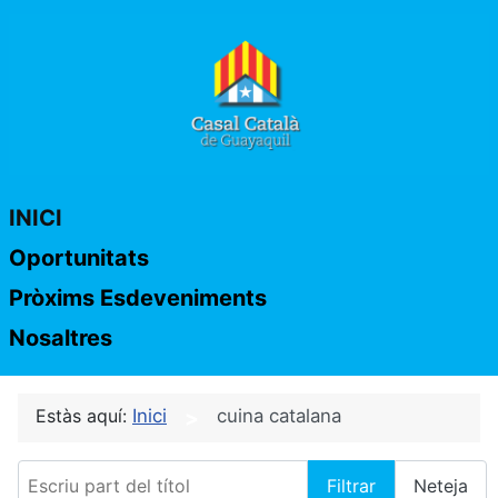
INICI
Oportunitats
Pròxims Esdeveniments
Nosaltres
Estàs aquí:
Inici
cuina catalana
Escriu part del títol
Filtrar
Neteja