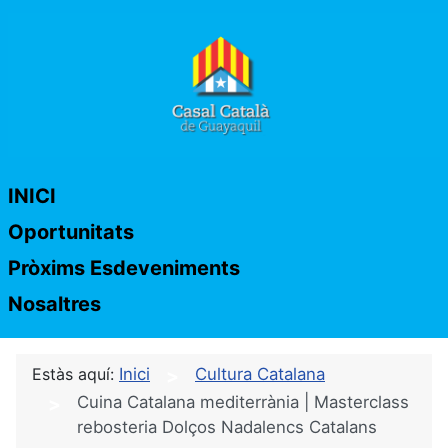
INICI
Oportunitats
Pròxims Esdeveniments
Nosaltres
Estàs aquí:
Inici
Cultura Catalana
Cuina Catalana mediterrània | Masterclass
rebosteria Dolços Nadalencs Catalans