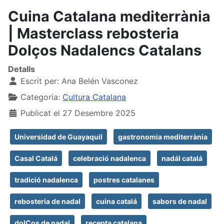
Cuina Catalana mediterrània
| Masterclass rebosteria
Dolços Nadalencs Catalans
Detalls
Escrit per:
Ana Belén Vasconez
Categoria:
Cultura Catalana
Publicat el 27 Desembre 2025
Universidad de Guayaquil
gastronomia mediterrània
Casal Catalá
celebració nadalenca
nadál catalá
tradició nadalenca
postres catalanes
rebosteria de nadal
cuina catalá
sabors de nadal
dolÇos de nadal
recepta catalana