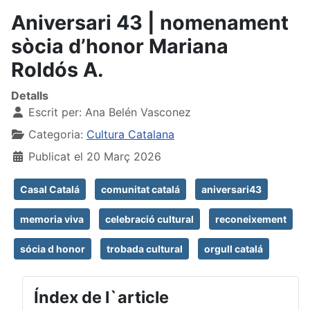
Aniversari 43 | nomenament
sòcia d’honor Mariana
Roldós A.
Detalls
Escrit per:
Ana Belén Vasconez
Categoria:
Cultura Catalana
Publicat el 20 Març 2026
Casal Catalá
comunitat catalá
aniversari43
memoria viva
celebració cultural
reconeixement
sócia d honor
trobada cultural
orgull catalá
Índex de l`article