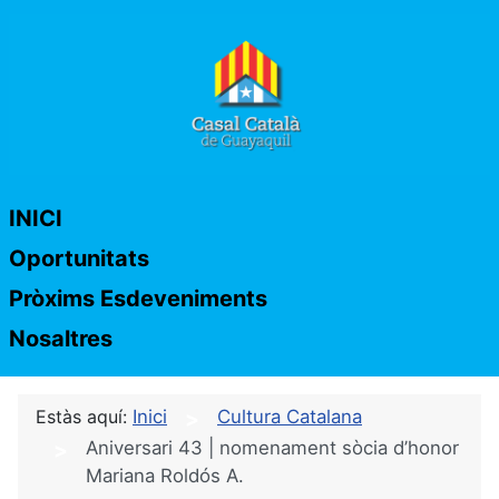
INICI
Oportunitats
Pròxims Esdeveniments
Nosaltres
Estàs aquí:
Inici
Cultura Catalana
Aniversari 43 | nomenament sòcia d’honor
Mariana Roldós A.