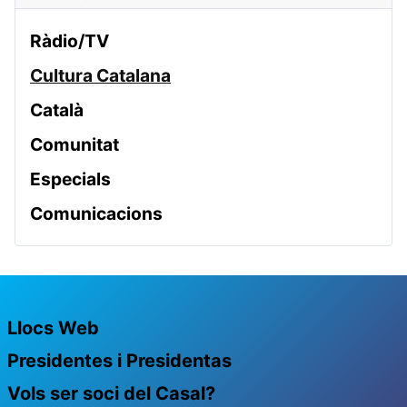
Ràdio/TV
Cultura Catalana
Català
Comunitat
Especials
Comunicacions
Llocs Web
Presidentes i Presidentas
Vols ser soci del Casal?