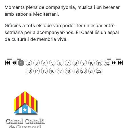
Moments plens de companyonia, música i un berenar
amb sabor a Mediterrani.
Gràcies a tots els que van poder fer un espai entre
setmana per a acompanyar-nos. El Casal és un espai
de cultura i de memòria viva.
1
2
3
4
5
6
7
8
9
10
11
12
13
14
15
16
17
18
19
20
21
22