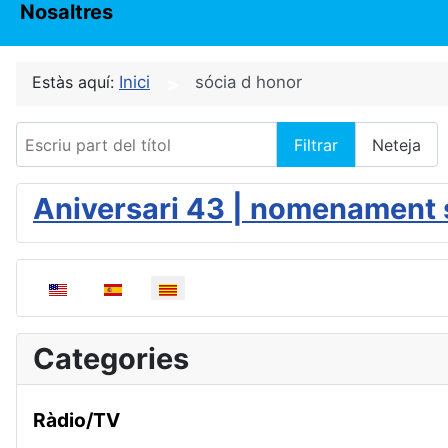
Nosaltres
Estàs aquí:
Inici
sócia d honor
Escriu part del títol
Filtrar
Neteja
Aniversari 43 | nomenament 
Seleccioni el seu idioma
Categories
Ràdio/TV