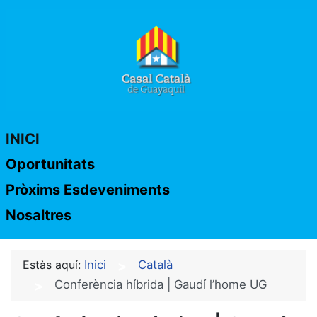
INICI
Oportunitats
Pròxims Esdeveniments
Nosaltres
Estàs aquí:
Inici
Català
Conferència híbrida | Gaudí l’home UG