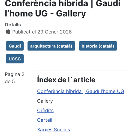
Conferència híbrida | Gaudí
l’home UG - Gallery
Detalls
Publicat el 29 Gener 2026
Gaudí
arquitectura (catalá)
história (catalá)
UCSG
Pàgina 2
Índex de l`article
de 5
Conferència híbrida | Gaudí l’home UG
Gallery
Crèdits
Cartell
Xarxes Socials