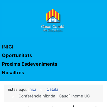
INICI
Oportunitats
Pròxims Esdeveniments
Nosaltres
Estàs aquí:
Inici
Català
Conferència híbrida | Gaudí l’home UG