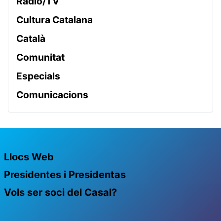
Ràdio/TV
Cultura Catalana
Català
Comunitat
Especials
Comunicacions
Llocs Web
Presidentes i Presidentas
Vols ser soci del Casal?