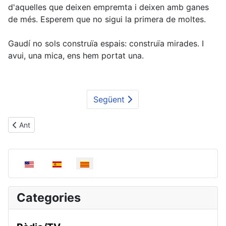
d'aquelles que deixen empremta i deixen amb ganes
de més. Esperem que no sigui la primera de moltes.
Gaudí no sols construïa espais: construïa mirades. I
avui, una mica, ens hem portat una.
Següent
Article anterior: Classes de català | abril
Ant
Seleccioni el seu idioma
Categories