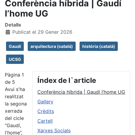
Conferència híbrida | Gaudí
l’home UG
Detalls
Publicat el 29 Gener 2026
Gaudí
arquitectura (catalá)
história (catalá)
UCSG
Pàgina 1
Índex de l`article
de 5
Avui s'ha
Conferència híbrida | Gaudí l’home UG
realitzat
Gallery
la segona
xerrada
Crèdits
del cicle
Cartell
“Gaudí,
Xarxes Socials
l'home”,