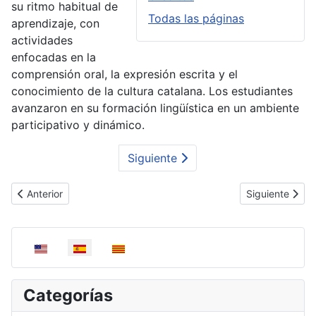
su ritmo habitual de
Todas las páginas
aprendizaje, con
actividades
enfocadas en la
comprensión oral, la expresión escrita y el
conocimiento de la cultura catalana. Los estudiantes
avanzaron en su formación lingüística en un ambiente
participativo y dinámico.
Siguiente
Artículo anterior: Socialitzación | junio
Artículo siguie
Anterior
Siguiente
Seleccione su idioma
Categorías