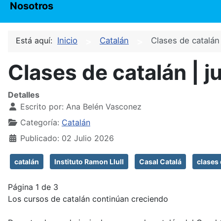
Nosotros
Está aquí:
Inicio
Catalán
Clases de catalán 
Clases de catalán | j
Detalles
Escrito por:
Ana Belén Vasconez
Categoría:
Catalán
Publicado: 02 Julio 2026
catalán
Instituto Ramon Llull
Casal Catalá
clases 
Página 1 de 3
Los cursos de catalán continúan creciendo