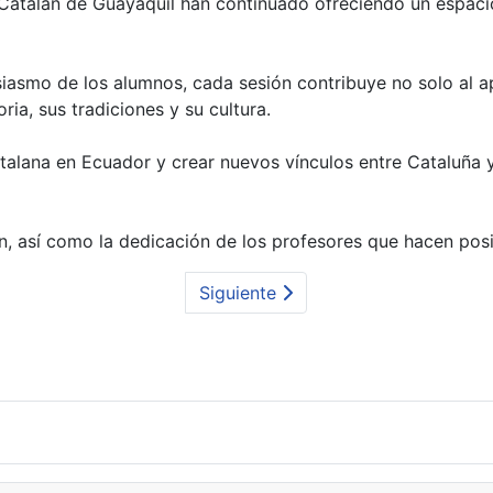
l Catalán de Guayaquil han continuado ofreciendo un espaci
iasmo de los alumnos, cada sesión contribuye no solo al a
ria, sus tradiciones y su cultura.
talana en Ecuador y crear nuevos vínculos entre Cataluña 
, así como la dedicación de los profesores que hacen posi
Siguiente
rofesoras de Català | julio