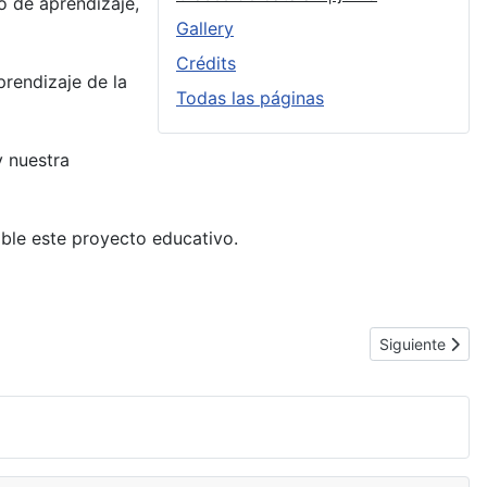
o de aprendizaje,
Gallery
Crédits
prendizaje de la
Todas las páginas
y nuestra
ble este proyecto educativo.
Artículo siguien
Siguiente