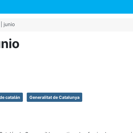
| junio
unio
de catalán
Generalitat de Catalunya