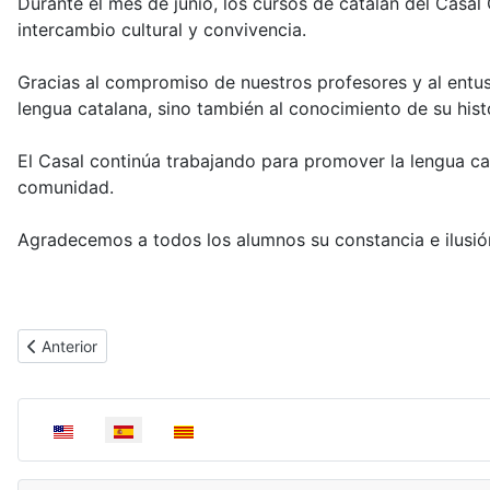
Durante el mes de junio, los cursos de catalán del Casa
intercambio cultural y convivencia.
Gracias al compromiso de nuestros profesores y al entus
lengua catalana, sino también al conocimiento de su histo
El Casal continúa trabajando para promover la lengua ca
comunidad.
Agradecemos a todos los alumnos su constancia e ilusión
Artículo anterior: Participación en el Encuentro Internacional de P
Anterior
Seleccione su idioma