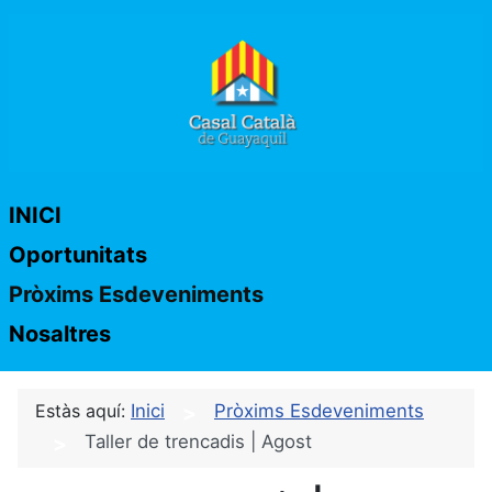
INICI
Oportunitats
Pròxims Esdeveniments
Nosaltres
Estàs aquí:
Inici
Pròxims Esdeveniments
Taller de trencadis | Agost