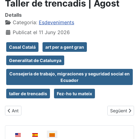
Taller de trencadis | Agost
Detalls
Categoria:
Esdeveniments
Publicat el 11 Juny 2026
Casal Catalá
art per a gent gran
Generalitat de Catalunya
Consejeria de trabajo, migraciones y seguridad social en
Ecuador
taller de trencadis
Fez-ho tu mateix
Article anterior: Catalunya a taula
Article següent
Ant
Següent
Seleccioni el seu idioma