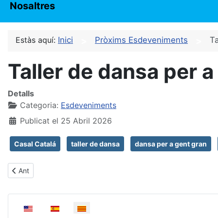
Nosaltres
Estàs aquí:
Inici
Pròxims Esdeveniments
Ta
Taller de dansa per a
Detalls
Categoria:
Esdeveniments
Publicat el 25 Abril 2026
Casal Catalá
taller de dansa
dansa per a gent gran
Article anterior: Taller de castanyoles al Casal
Ant
Seleccioni el seu idioma