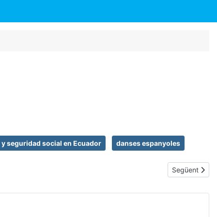
 y seguridad social en Ecuador
danses espanyoles
Article següen
Següent