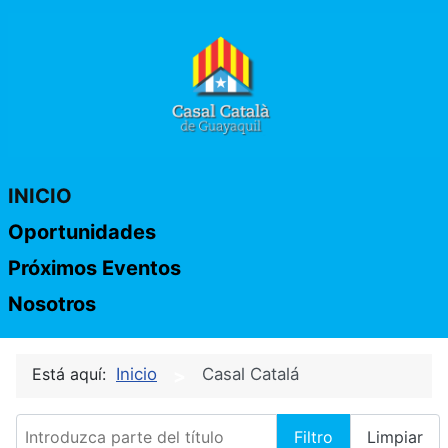
INICIO
Oportunidades
Próximos Eventos
Nosotros
Está aquí:
Inicio
Casal Catalá
Introduzca parte del título
Filtro
Limpiar