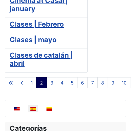
Cinema at Casal |
january
Clases | Febrero
Clases | mayo
Clases de catalán |
abril
1
2
3
4
5
6
7
8
9
10
Página 2 de 11
Seleccione su idioma
Categorías