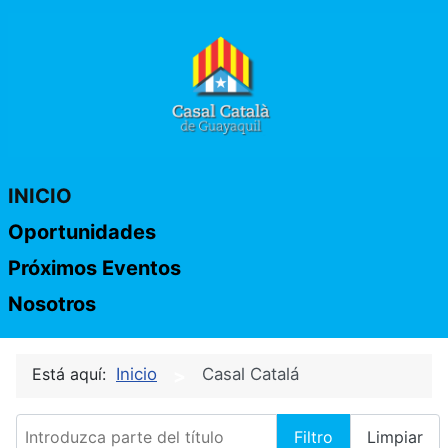
INICIO
Oportunidades
Próximos Eventos
Nosotros
Está aquí:
Inicio
Casal Catalá
Introduzca parte del título
Filtro
Limpiar