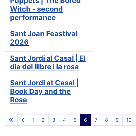
Puppets | The Bored
Witch - second
performance
Sant Joan Feastival
2026
Sant Jordi al Casal | El
dia del llibre i la rosa
Sant Jordi at Casal |
Book Day and the
Rose
1
2
3
4
5
6
7
8
9
10
Página 6 de 11