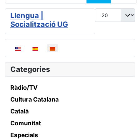
Mostrar #
Llengua |
Socialització UG
Seleccioni el seu idioma
Categories
Ràdio/TV
Cultura Catalana
Català
Comunitat
Especials