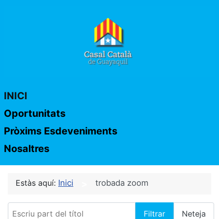
INICI
Oportunitats
Pròxims Esdeveniments
Nosaltres
Estàs aquí:
Inici
trobada zoom
Escriu part del títol
Filtrar
Neteja