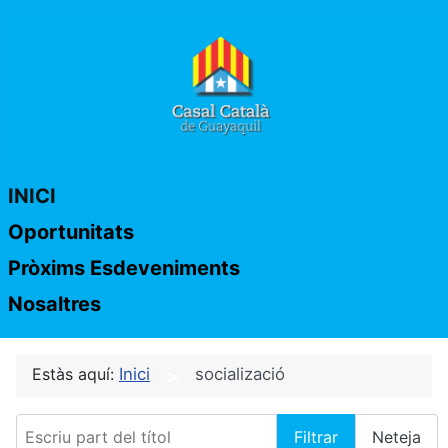
INICI
Oportunitats
Pròxims Esdeveniments
Nosaltres
Estàs aquí:
Inici
socializació
Escriu part del títol
Filtrar
Neteja