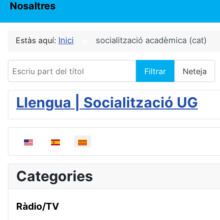
Nosaltres
Estàs aquí:
Inici
socialització acadèmica (cat)
Escriu part del títol
Filtrar
Neteja
Llengua | Socialització UG
Seleccioni el seu idioma
Categories
Ràdio/TV