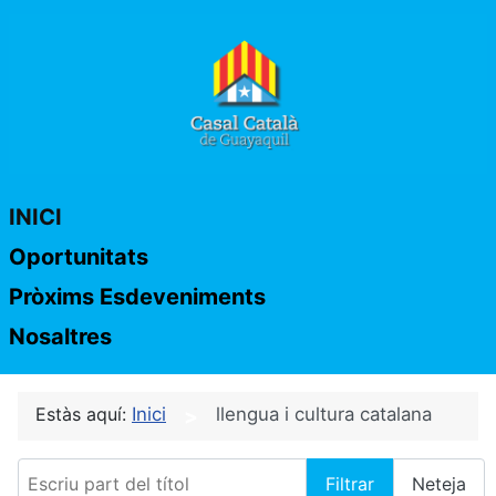
INICI
Oportunitats
Pròxims Esdeveniments
Nosaltres
Estàs aquí:
Inici
llengua i cultura catalana
Escriu part del títol
Filtrar
Neteja