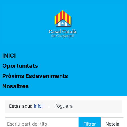
INICI
Oportunitats
Pròxims Esdeveniments
Nosaltres
Estàs aquí:
Inici
foguera
Escriu part del títol
Filtrar
Neteja