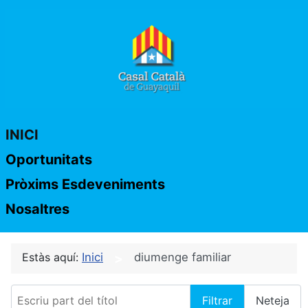
INICI
Oportunitats
Pròxims Esdeveniments
Nosaltres
Estàs aquí:
Inici
diumenge familiar
Escriu part del títol
Filtrar
Neteja