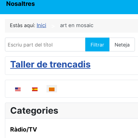
Nosaltres
Estàs aquí:
Inici
art en mosaic
Escriu part del títol
Filtrar
Neteja
Taller de trencadis
Seleccioni el seu idioma
Categories
Ràdio/TV