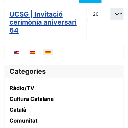
Mostrar #
UCSG | Invitació
cerimònia aniversari
64
Seleccioni el seu idioma
Categories
Ràdio/TV
Cultura Catalana
Català
Comunitat