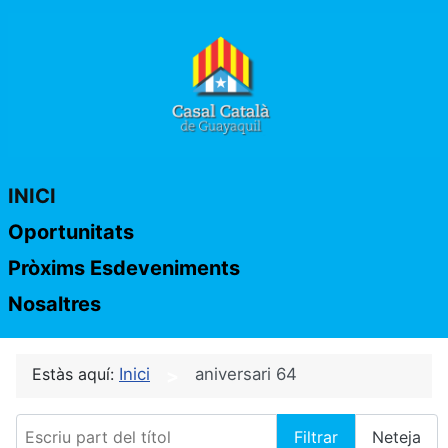
INICI
Oportunitats
Pròxims Esdeveniments
Nosaltres
Estàs aquí:
Inici
aniversari 64
Escriu part del títol
Filtrar
Neteja